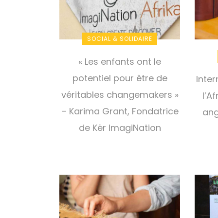
SOCIAL & SOLIDAIRE
« Les enfants ont le
potentiel pour être de
Inte
véritables changemakers »
l’A
– Karima Grant, Fondatrice
ang
de Kër ImagiNation