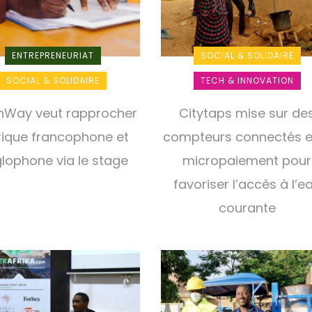
ENTREPRENEURIAT
SOCIAL & SOLIDAIRE
SOCIAL & SOLIDAIRE
TECH & INNOVATION
rnWay veut rapprocher
Citytaps mise sur de
frique francophone et
compteurs connectés et
lophone via le stage
micropaiement pour
favoriser l’accès à l’e
courante