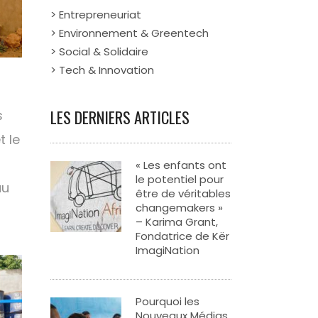
> Entrepreneuriat
> Environnement & Greentech
> Social & Solidaire
> Tech & Innovation
LES DERNIERS ARTICLES
s
 le
« Les enfants ont
le potentiel pour
au
être de véritables
changemakers »
– Karima Grant,
Fondatrice de Kër
ImagiNation
Pourquoi les
Nouveaux Médias