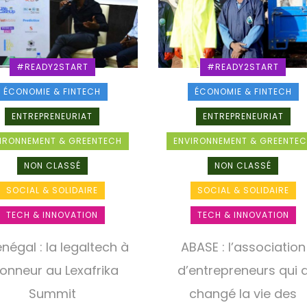
#READY2START
#READY2START
ÉCONOMIE & FINTECH
ÉCONOMIE & FINTECH
ENTREPRENEURIAT
ENTREPRENEURIAT
IRONNEMENT & GREENTECH
ENVIRONNEMENT & GREENTE
NON CLASSÉ
NON CLASSÉ
SOCIAL & SOLIDAIRE
SOCIAL & SOLIDAIRE
TECH & INNOVATION
TECH & INNOVATION
négal : la legaltech à
ABASE : l’association
honneur au Lexafrika
d’entrepreneurs qui 
Summit
changé la vie des