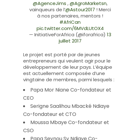
@AgenceJims
,
@AgroMarketsn
,
vainqueurs de l’
@Astour2017
! Merci
à nos partenaires, mentors !
#AfriCan
pic.twitter.com/6MVdLUtOX4
— InitiativeForAfrica (@iforafrica)
13
juillet 2017
Le projet est porté par de jeunes
entrepreneurs qui veulent agir pour le
développement de leur pays. L’équipe
est actuellement composée d’une
vingtaine de membres, parmi lesquels :
Papa Mor Niane Co-fondateur et
CEO
Serigne Saalihou Mbacké Ndiaye
Co-fondateur et CTO
Moussa Mbaye Co-fondateur et
CSO
Papa Seynou Sy Ndiaye Co-