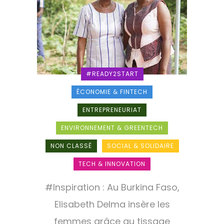
#READY2START
ÉCONOMIE & FINTECH
ENTREPRENEURIAT
ENVIRONNEMENT & GREENTECH
NON CLASSÉ
SOCIAL & SOLIDAIRE
TECH & INNOVATION
#Inspiration : Au Burkina Faso,
Elisabeth Delma insère les
femmes grâce au tissage