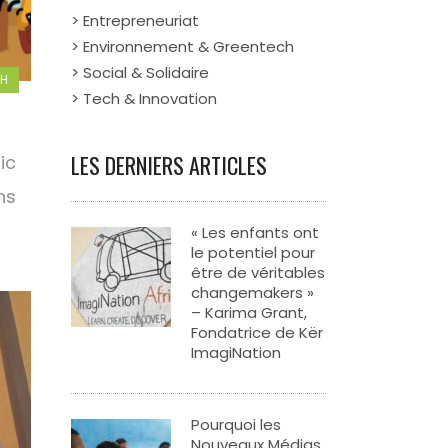
> Entrepreneuriat
> Environnement & Greentech
> Social & Solidaire
CH
> Tech & Innovation
LES DERNIERS ARTICLES
ic
ns
« Les enfants ont
le potentiel pour
être de véritables
changemakers »
– Karima Grant,
Fondatrice de Kër
ImagiNation
Pourquoi les
Nouveaux Médias